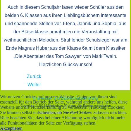
Auch in diesem Schuljahr lasen wieder Schüler aus den
beiden 6. Klassen aus ihren Lieblingsbüchern interessante
und spannende Stellen vor. Elena, Jannik und Sophia aus
der Bläserklasse umrahmten die Veranstaltung mit
weihnachtlichen Melodien. Strahlender Schulsieger war am
Ende Magnus Huber aus der Klasse 6a mit dem Klassiker
„Die Abenteuer des Tom Sawyer“ von Mark Twain.
Herzlichen Glückwunsch!
Zurück
Weiter
Wir nutzen Cookies auf unserer Website. Einige von ihnen sind
Impressum und Datenschutzerklärung
essenziell für den Betrieb der Seite, während andere uns helfen, diese
Copyright © 2018 Mittelschule Pfronten. Alle Rechte vorbehalten
Website und die Nutzererfahrung zu verbessern (Tracking Cookies).
Sie können selbst entscheiden, ob Sie die Cookies zulassen möchten.
Joomla template
created with Artisteer.
Bitte beachten Sie, dass bei einer Ablehnung womöglich nicht mehr
alle Funktionalitäten der Seite zur Verfügung stehen.
Akzeptieren