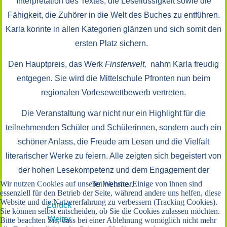
Interpretation des Textes, die Leseflüssigkeit sowie die
Fähigkeit, die Zuhörer in die Welt des Buches zu entführen.
Karla konnte in allen Kategorien glänzen und sich somit den
ersten Platz sichern.
Den Hauptpreis, das Werk
Finsterwelt,
nahm Karla freudig
entgegen
.
Sie wird die Mittelschule Pfronten nun beim
regionalen Vorlesewettbewerb vertreten.
Die Veranstaltung war nicht nur ein Highlight für die
teilnehmenden Schüler und Schülerinnen, sondern auch ein
schöner Anlass, die Freude am Lesen und die Vielfalt
literarischer Werke zu feiern. Alle zeigten sich begeistert von
der hohen Lesekompetenz und dem Engagement der
Wir nutzen Cookies auf unserer Website. Einige von ihnen sind
Teilnehmer.
essenziell für den Betrieb der Seite, während andere uns helfen, diese
Website und die Nutzererfahrung zu verbessern (Tracking Cookies).
Zurück
Sie können selbst entscheiden, ob Sie die Cookies zulassen möchten.
Weiter
Bitte beachten Sie, dass bei einer Ablehnung womöglich nicht mehr